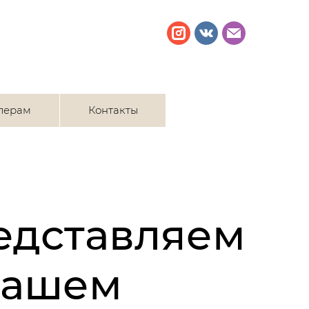
лерам
Контакты
едставляем
нашем